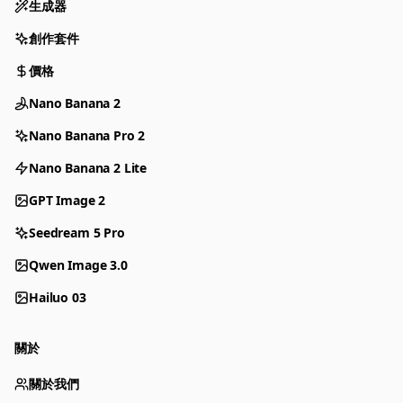
生成器
創作套件
價格
Nano Banana 2
Nano Banana Pro 2
Nano Banana 2 Lite
GPT Image 2
Seedream 5 Pro
Qwen Image 3.0
Hailuo 03
關於
關於我們