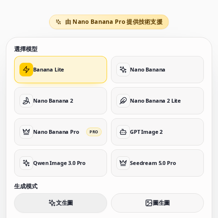
由 Nano Banana Pro 提供技術支援
選擇模型
Banana Lite
Nano Banana
Nano Banana 2
Nano Banana 2 Lite
Nano Banana Pro
GPT Image 2
PRO
Qwen Image 3.0 Pro
Seedream 5.0 Pro
生成模式
文生圖
圖生圖