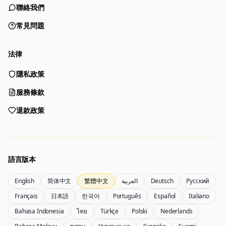
聯絡我們
常見問題
法律
隱私政策
生成器
服務條款
選擇工具開始創作
退款政策
生成器
Nano Banana 2
根據提示詞生成圖像
使用參考圖編輯
語言版本
English
简体中文
繁體中文
العربية
Deutsch
Русский
Nano Banana Pro 2
Nano Banana 2 Lite
Français
日本語
한국어
Português
Español
Italiano
Gemini 3.5 Flash Image 圖像生成器
使用 Lite 快速生成
Bahasa Indonesia
ไทย
Türkçe
Polski
Nederlands