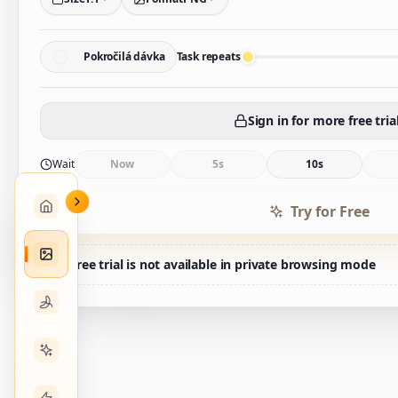
Pokročilá dávka
Task repeats
Sign in for more free tria
Wait
Now
5s
10s
Try for Free
Free trial is not available in private browsing mode