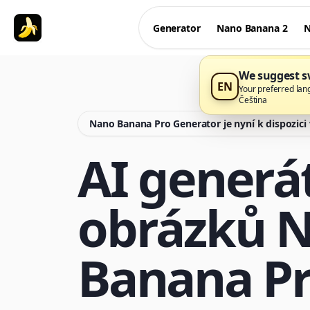
Generator
Nano Banana 2
N
We suggest sw
EN
Your preferred lan
Čeština
Nano Banana Pro Generator je nyní k dispozic
AI generá
obrázků 
Banana P