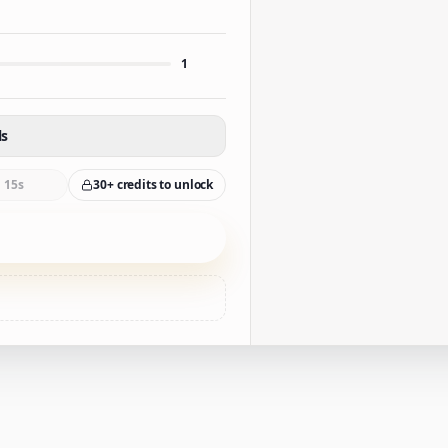
1
ls
15s
30+ credits to unlock