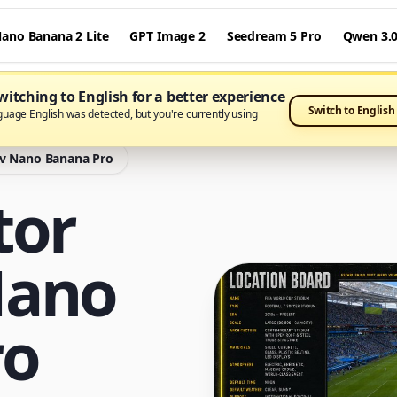
ano Banana 2 Lite
GPT Image 2
Seedream 5 Pro
Qwen 3.
itching to English for a better experience
Switch to English
guage English was detected, but you're currently using
i v Nano Banana Pro
tor
Nano
ro