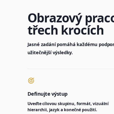
Obrazový prac
třech krocích
Jasné zadání pomáhá každému podpo
užitečnější výsledky.
Definujte výstup
Uveďte cílovou skupinu, formát, vizuální
hierarchii, jazyk a konečné použití.