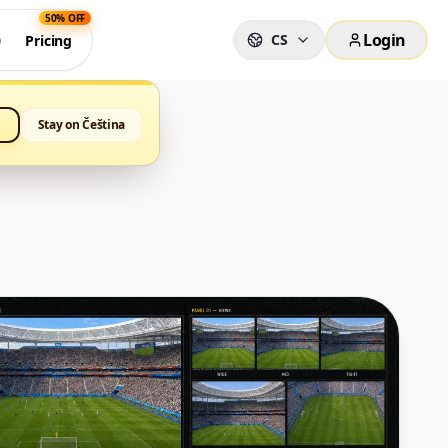
50% OFF
Login
CS
0
Pricing
Stay on Čeština