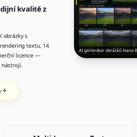
ijní kvalitě z
K obrázky s
rendering textu, 14
AI generátor obrázků Nano 
erční licence —
nástroji.
g