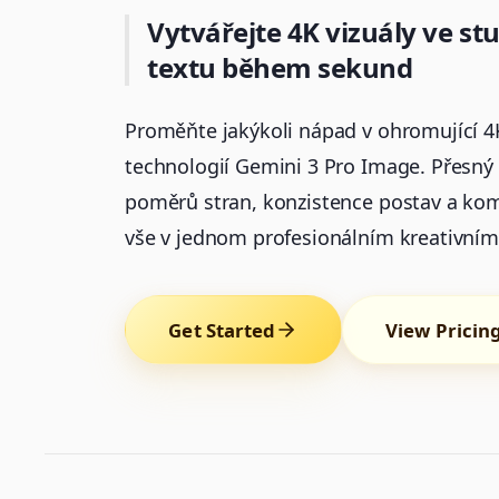
Vytvářejte 4K vizuály ve stud
textu během sekund
Proměňte jakýkoli nápad v ohromující 4
technologií Gemini 3 Pro Image. Přesný 
poměrů stran, konzistence postav a kom
vše v jednom profesionálním kreativním 
Get Started
View Pricin