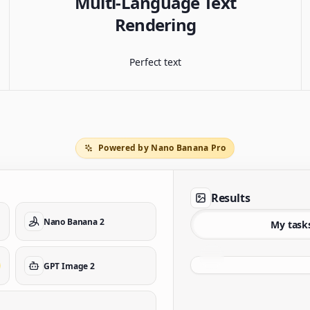
Multi-Language Text
Rendering
Perfect text
Powered by Nano Banana Pro
Results
Nano Banana 2
My task
GPT Image 2