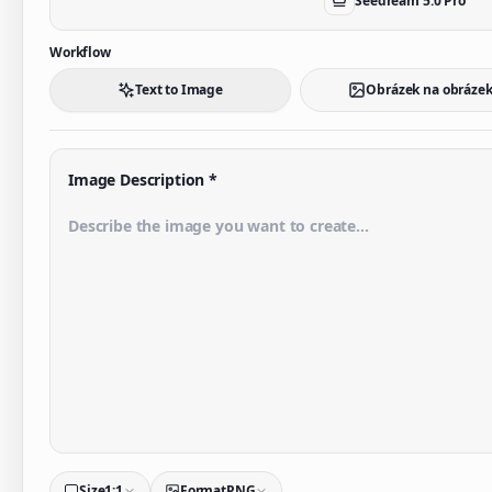
Seedream 5.0 Pro
Workflow
Text to Image
Obrázek na obráze
Image Description
*
Size
1:1
Format
PNG