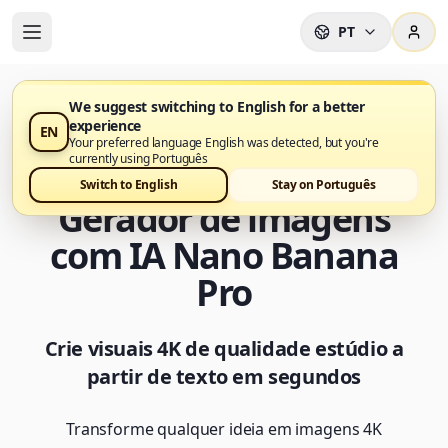
PT
We suggest switching to English for a better
experience
EN
Nano Banana Pro Generator já está disponível no Nano
Your preferred language English was detected, but you're
Banana Pro
currently using Português
Switch to English
Stay on Português
Gerador de imagens
com IA Nano Banana
Pro
Crie visuais 4K de qualidade estúdio a
partir de texto em segundos
Transforme qualquer ideia em imagens 4K