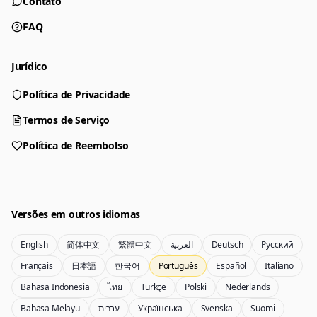
Contato
FAQ
Jurídico
Política de Privacidade
Gerador
Termos de Serviço
Escolha uma ferramenta para criar
Política de Reembolso
Gerador
Nano Banana 2
Crie imagens a partir de um prompt
Edite com imagens de referência
Versões em outros idiomas
English
简体中文
繁體中文
العربية
Deutsch
Русский
Nano Banana Pro 2
Nano Banana 2 Lite
Français
日本語
한국어
Português
Español
Italiano
Gerador Gemini 3.5 Flash Image
Crie rapidamente com Lite
Bahasa Indonesia
ไทย
Türkçe
Polski
Nederlands
Bahasa Melayu
עברית
Українська
Svenska
Suomi