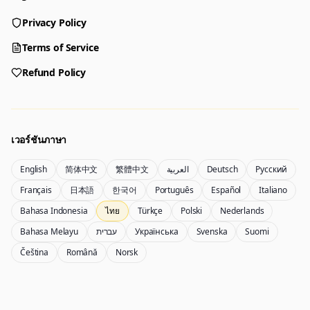
Privacy Policy
Generator
Terms of Service
Choose a tool to start creating
Refund Policy
Generator
Nano Banana 2
Create images from a prompt
Edit with image references
เวอร์ชันภาษา
English
简体中文
繁體中文
العربية
Deutsch
Русский
Nano Banana Pro 2
Nano Banana 2 Lite
Français
日本語
한국어
Português
Español
Italiano
เครื่องสร้างภาพ Gemini 3.5 Flash Image
Generate quickly with Lite
Bahasa Indonesia
ไทย
Türkçe
Polski
Nederlands
Bahasa Melayu
עברית
Українська
Svenska
Suomi
Čeština
Română
Norsk
GPT Image 2
Seedream 5 Pro
Create polished visuals
Generate production-ready images
Account
Manage credits, billing, and your account
50% OFF