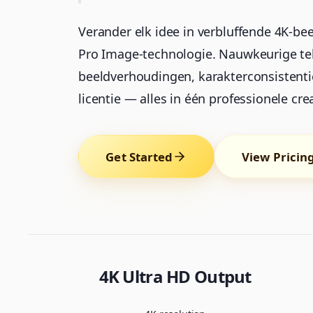
Verander elk idee in verbluffende 4K-b
Pro Image-technologie. Nauwkeurige te
beeldverhoudingen, karakterconsistent
licentie — alles in één professionele crea
Get Started
View Pricin
4K Ultra HD Output