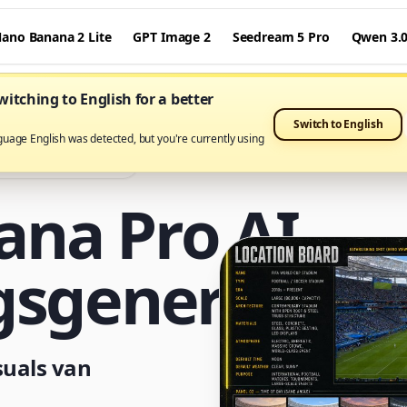
ano Banana 2 Lite
GPT Image 2
Seedream 5 Pro
Qwen 3.
itching to English for a better
Switch to English
guage English was detected, but you're currently using
 op Nano Banana Pro
na Pro AI-
gsgenerator
suals van