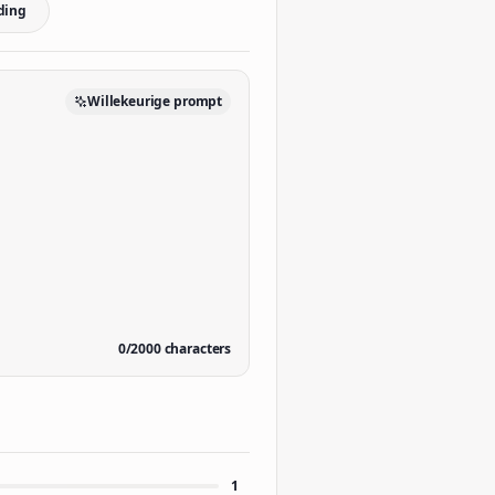
ding
Willekeurige prompt
0
/
2000
characters
1