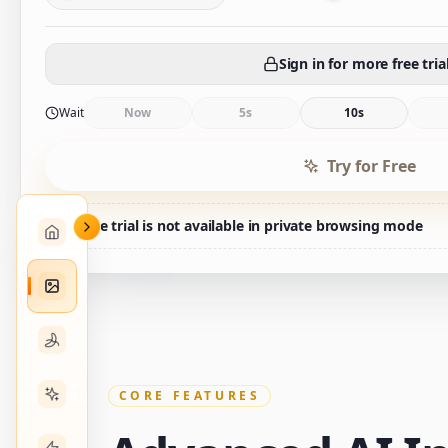
Sign in for more free tria
Wait
Now
5s
10s
Try for Free
Free trial is not available in private browsing mode
CORE FEATURES