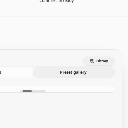
Commercial ready
History
s
Preset gallery