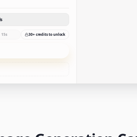
ls
15s
30+ credits to unlock