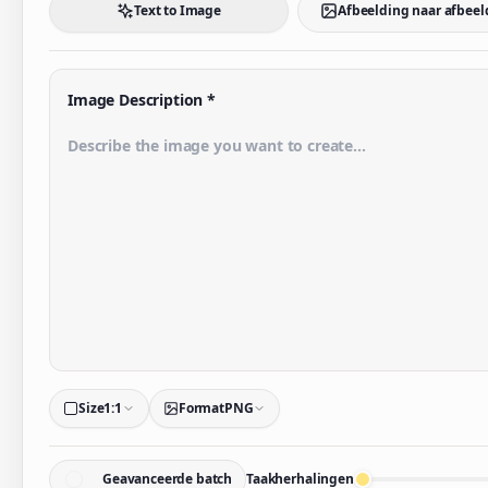
Text to Image
Afbeelding naar afbeel
Image Description
*
Size
1:1
Format
PNG
Geavanceerde batch
Taakherhalingen