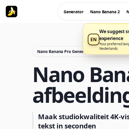
Generator
Nano Banana 2
N
We suggest sw
experience
EN
Your preferred lan
Nederlands
Nano Banana Pro Generator is nu beschikbaar
Nano Bana
afbeeldin
Maak studiokwaliteit 4K-vi
tekst in seconden