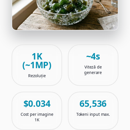
1K
~4s
(~1MP)
Viteză de
generare
Rezoluție
$0.034
65,536
Cost per imagine
Tokeni input max.
1K