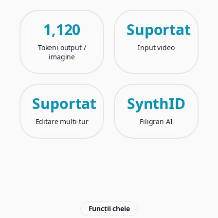
1,120
Suportat
Tokeni output /
Input video
imagine
Suportat
SynthID
Editare multi-tur
Filigran AI
Funcții cheie