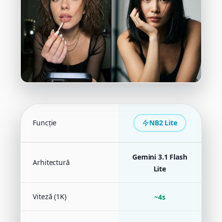
Funcție
NB2 Lite
N
Gemini 3.1 Flash
Arhitectură
G
Lite
Viteză (1K)
~4s