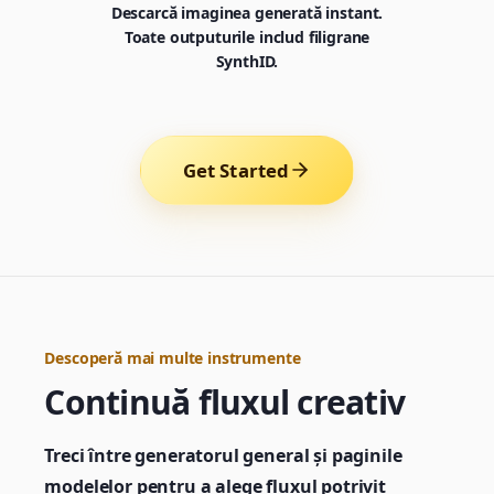
Descarcă imaginea generată instant.
Toate outputurile includ filigrane
SynthID.
Get Started
Descoperă mai multe instrumente
Generator
Continuă fluxul creativ
Choose a tool to start creating
Treci între generatorul general și paginile
modelelor pentru a alege fluxul potrivit
Generator
Nano Banana 2