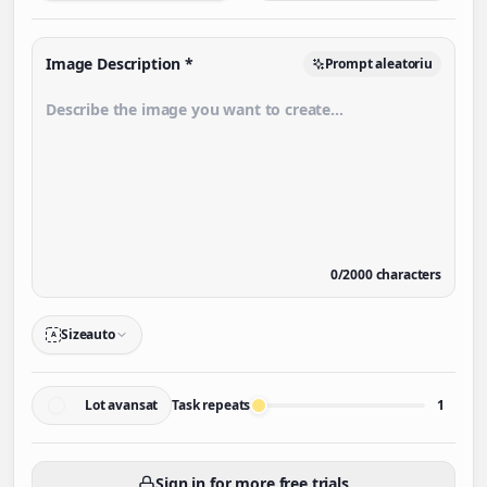
Image Description
*
Prompt aleatoriu
0
/
2000
characters
Size
auto
A
Lot avansat
Task repeats
1
Sign in for more free trials