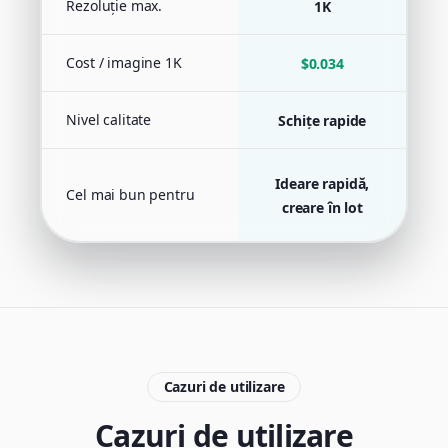
Rezoluție max.
1K
Cost / imagine 1K
$0.034
Nivel calitate
Schițe rapide
Ideare rapidă,
Cel mai bun pentru
C
creare în lot
Cazuri de utilizare
Cazuri de utilizare