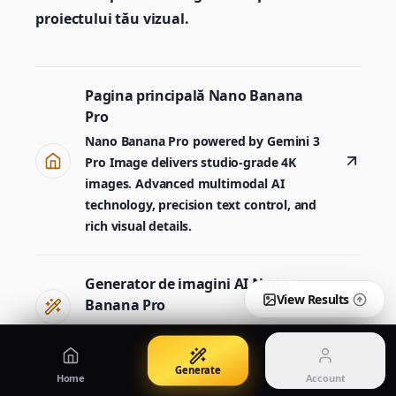
Create images from a prompt
Edit with image references
proiectului tău vizual.
Nano Banana Pro 2
Nano Banana 2 Lite
Pagina principală Nano Banana
Generator Gemini 3.5 Flash Image
Generate quickly with Lite
Pro
Nano Banana Pro powered by Gemini 3
Pro Image delivers studio-grade 4K
GPT Image 2
Seedream 5 Pro
images. Advanced multimodal AI
Create polished visuals
Generate production-ready images
technology, precision text control, and
Account
rich visual details.
Manage credits, billing, and your account
50% OFF
Login
Qwen Image 3.0
Pricing
Generator de imagini AI Nano
Sign in to manage your account
Creați afișe, imagini de produs și ilustrații
View plans and credits
View Results
Banana Pro
Create images from a prompt
Generate
Home
Account
Nano Banana 2