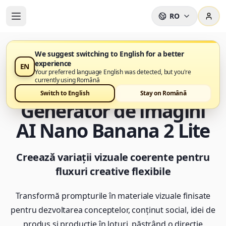
RO
We suggest switching to English for a better
experience
EN
Nano Banana 2 Lite este acum disponibil în Nano
Your preferred language English was detected, but you're
Banana Pro
currently using Română
Switch to English
Stay on Română
Generator de imagini
AI Nano Banana 2 Lite
Creează variații vizuale coerente pentru
fluxuri creative flexibile
Transformă prompturile în materiale vizuale finisate
pentru dezvoltarea conceptelor, conținut social, idei de
produs și producție în loturi, păstrând o direcție