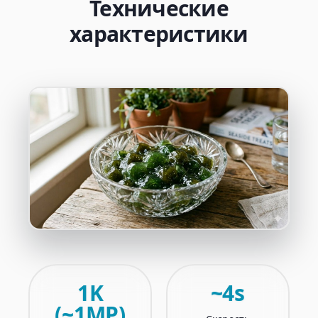
Технические
характеристики
1K
~4s
(~1MP)