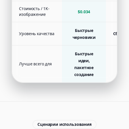
Стоимость / 1K-
$
$0.034
изображение
Быстрые
Уровень качества
Сбалан
черновики
Быстрые
идеи,
Кач
Лучше всего для
ск
пакетное
создание
Сценарии использования