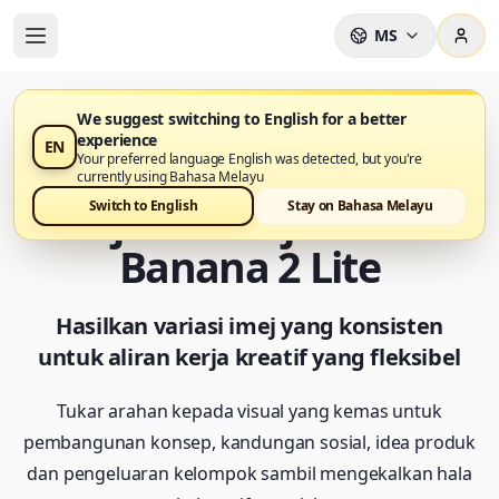
MS
We suggest switching to English for a better
experience
EN
Nano Banana 2 Lite kini tersedia di Nano Banana Pro
Your preferred language English was detected, but you're
currently using Bahasa Melayu
Penjana Imej AI Nano
Switch to English
Stay on Bahasa Melayu
Banana 2 Lite
Hasilkan variasi imej yang konsisten
untuk aliran kerja kreatif yang fleksibel
Tukar arahan kepada visual yang kemas untuk
pembangunan konsep, kandungan sosial, idea produk
dan pengeluaran kelompok sambil mengekalkan hala