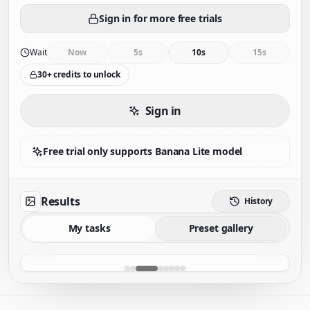
Sign in for more free trials
Wait
Now
5s
10s
15s
30+ credits to unlock
Sign in
Free trial only supports Banana Lite model
Results
History
My tasks
Preset gallery