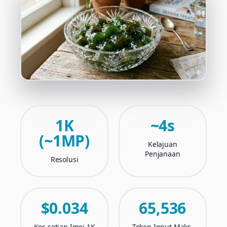
1K
~4s
(~1MP)
Kelajuan
Penjanaan
Resolusi
$0.034
65,536
Kos setiap Imej 1K
Token Input Maks.