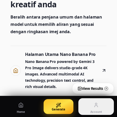
kreatif anda
Create images from a prompt
Edit with image references
Beralih antara penjana umum dan halaman
model untuk memilih aliran yang sesuai
Nano Banana Pro 2
Nano Banana 2 Lite
dengan ringkasan imej anda.
Penjana Gemini 3.5 Flash Image
Generate quickly with Lite
Halaman Utama Nano Banana Pro
GPT Image 2
Seedream 5 Pro
Create polished visuals
Generate production-ready images
Account
Nano Banana Pro powered by Gemini 3
Manage credits, billing, and your account
Pro Image delivers studio-grade 4K
50% OFF
images. Advanced multimodal AI
technology, precision text control, and
Login
Qwen Image 3.0
Pricing
Sign in to manage your account
rich visual details.
Cipta atau perhalus imej dengan Qwen Image 3.0 Pro
View plans and credits
View Results
Penjana Imej AI Nano Banana Pro
Generate
Create images from a prompt
Home
Account