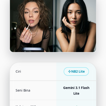
Ciri
NB2 Lite
N
Gemini 3.1 Flash
Seni Bina
G
Lite