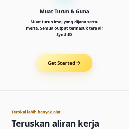
Muat Turun & Guna
Muat turun imej yang dijana serta-
merta. Semua output termasuk tera air
SynthID.
Get Started
Generator
Choose a tool to start creating
Terokai lebih banyak alat
Teruskan aliran kerja
Generator
Nano Banana 2