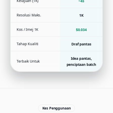
Kelajuan (1K)
~4s
Resolusi Maks.
1K
Kos / Imej 1K
$0.034
Tahap Kualiti
Draf pantas
Idea pantas,
Terbaik Untuk
Ku
penciptaan batch
Kes Penggunaan