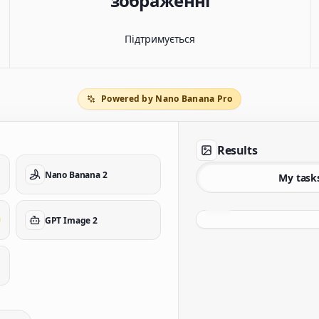
зображенні
Підтримується
Powered by Nano Banana Pro
Results
Nano Banana 2
My task
GPT Image 2