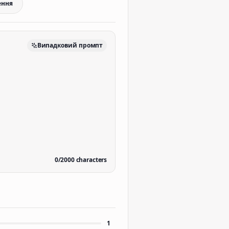
ення
Випадковий промпт
0
/
2000
characters
1