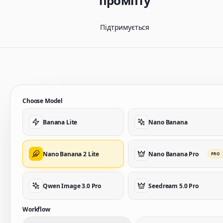
промпту
Підтримується
Choose Model
Banana Lite
Nano Banana
Nano Banana 2 Lite
Nano Banana Pro
PRO
Qwen Image 3.0 Pro
Seedream 5.0 Pro
Workflow