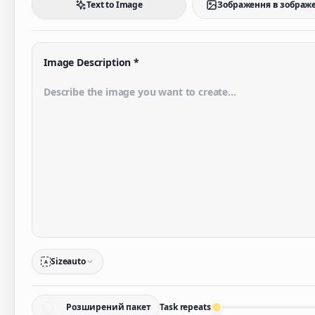
Text to Image
Зображення в зображ
Image Description
*
Size
auto
A
Розширений пакет
Task repeats