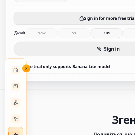
Sign in for more free tria
Wait
Now
5s
10s
Sign in
Free trial only supports Banana Lite model
Зген
Подивіться, що