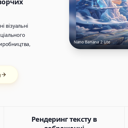
ворчих
і візуальні
оціального
Nano Banana 2 Lite
виробництва,
g
Рендеринг тексту в