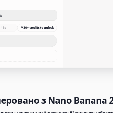
ls
15s
30+ credits to unlock
еровано з Nano Banana 2
 можна створити з найшвидшою AI-моделлю зображ