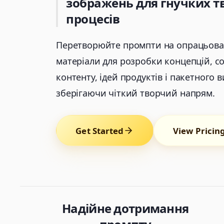
зображень для гнучких т
процесів
Перетворюйте промпти на опрацьован
матеріали для розробки концепцій, с
контенту, ідей продуктів і пакетного 
зберігаючи чіткий творчий напрям.
Get Started
View Pricin
Надійне дотримання