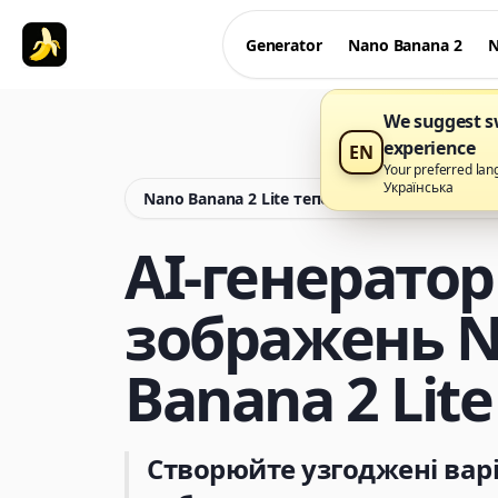
Generator
Nano Banana 2
N
We suggest sw
experience
EN
Your preferred lan
Українська
Nano Banana 2 Lite тепер доступний у Nano 
AI-генератор
зображень 
Banana 2 Lite
Створюйте узгоджені вар