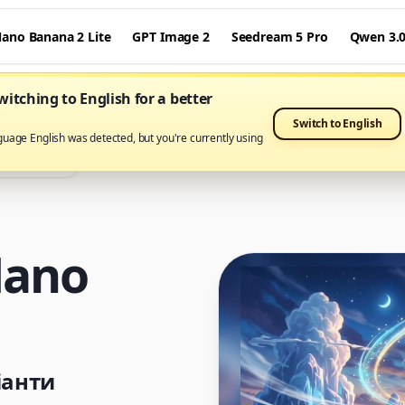
ano Banana 2 Lite
GPT Image 2
Seedream 5 Pro
Qwen 3.
itching to English for a better
Switch to English
guage English was detected, but you're currently using
Banana Pro
Nano
іанти