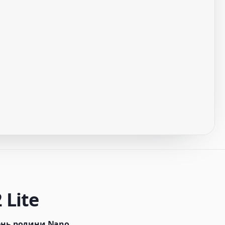
 Lite
ень родини Nano