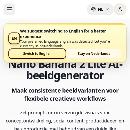
NL
We suggest switching to English for a better
experience
EN
Nano Banana 2 Lite is nu beschikbaar op Nano Banana
Your preferred language English was detected, but you're
Pro
currently using Nederlands
Switch to English
Stay on Nederlands
Nano Banana 2 Lite AI-
beeldgenerator
Maak consistente beeldvarianten voor
flexibele creatieve workflows
Zet prompts om in verzorgde visuals voor
conceptontwikkeling, social content, productideeën en
batchproductie, met behoud van een duidelijke