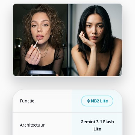
Functie
NB2 Lite
N
Gemini 3.1 Flash
Architectuur
G
Lite