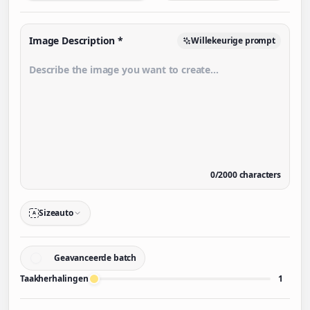
Image Description
*
Willekeurige prompt
0
/
2000
characters
Size
auto
A
Geavanceerde batch
Taakherhalingen
1