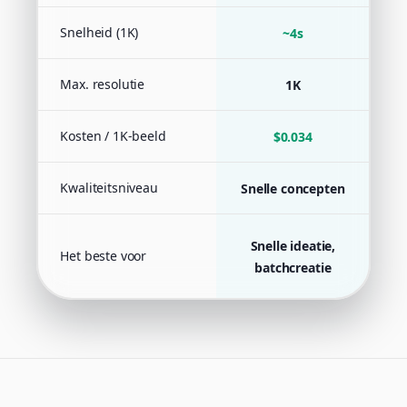
Snelheid (1K)
~4s
Max. resolutie
1K
Kosten / 1K-beeld
$0.034
Kwaliteitsniveau
Snelle concepten
Snelle ideatie,
Al
Het beste voor
batchcreatie