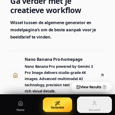
Ga verder met je
Create images from a prompt
Edit with image references
creatieve workflow
Wissel tussen de algemene generator en
Nano Banana Pro 2
Nano Banana 2 Lite
modelpagina’s om de beste aanpak voor je
Gemini 3.5 Flash Image-generator
Generate quickly with Lite
beeldbrief te vinden.
GPT Image 2
Seedream 5 Pro
Create polished visuals
Generate production-ready images
Nano Banana Pro-homepage
Account
Manage credits, billing, and your account
Nano Banana Pro powered by Gemini 3
50% OFF
Pro Image delivers studio-grade 4K
images. Advanced multimodal AI
Login
Qwen Image 3.0
Pricing
Sign in to manage your account
technology, precision text control, and
Maak of verfijn afbeeldingen met Qwen Image 3.0 Pro
View plans and credits
View Results
rich visual details.
Nano Banana Pro AI-
Generate
Home
Account
afbeeldingsgenerator