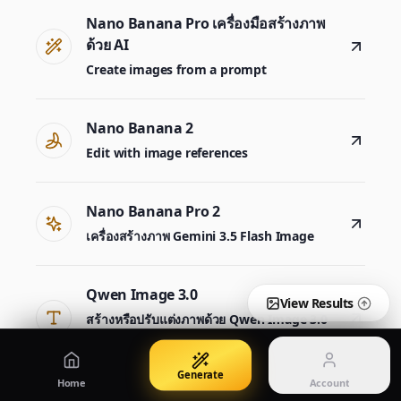
Create images from a prompt
Edit with image references
Nano Banana Pro เครื่องมือสร้างภาพ
ด้วย AI
Create images from a prompt
Nano Banana Pro 2
Nano Banana 2 Lite
เครื่องสร้างภาพ Gemini 3.5 Flash Image
Generate quickly with Lite
Nano Banana 2
Edit with image references
GPT Image 2
Seedream 5 Pro
Create polished visuals
Generate production-ready images
Account
Nano Banana Pro 2
Manage credits, billing, and your account
เครื่องสร้างภาพ Gemini 3.5 Flash Image
50% OFF
Login
Qwen Image 3.0
Pricing
Qwen Image 3.0
Sign in to manage your account
สร้างหรือปรับแต่งภาพด้วย Qwen Image 3.0 Pro
View plans and credits
View Results
สร้างหรือปรับแต่งภาพด้วย Qwen Image 3.0
Pro
Generate
Home
Account