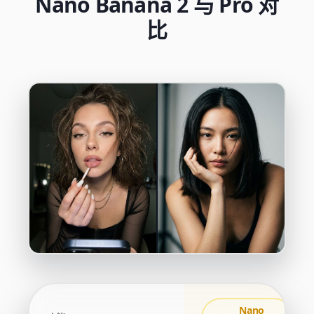
Nano Banana 2 与 Pro 对
比
Nano