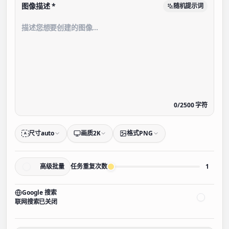
图像描述
*
随机提示词
0
/
2500
字符
尺寸
auto
画质
2K
格式
PNG
A
高级批量
任务重复次数
1
Google 搜索
联网搜索已关闭