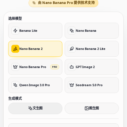
由 Nano Banana Pro 提供技术支持
选择模型
Banana Lite
Nano Banana
Nano Banana 2
Nano Banana 2 Lite
Nano Banana Pro
GPT Image 2
PRO
Qwen Image 3.0 Pro
Seedream 5.0 Pro
生成模式
文生图
图生图