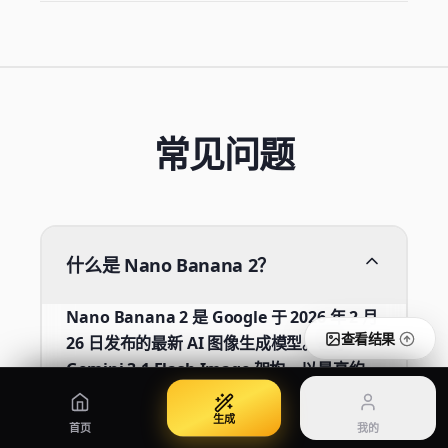
根据提示词生成图像
使用参考图编辑
Nano Banana Pro 2
Nano Banana 2 Lite
Gemini 3.5 Flash Image 图像生成器
使用 Lite 快速生成
常见问题
GPT Image 2
Seedream 5 Pro
创建精美图像
生成可用于生产的图像
我的
管理积分、账单和账户
什么是 Nano Banana 2？
五折
登录
Qwen Image 3.0
价格
Nano Banana 2 是 Google 于 2026 年 2 月
登录后管理账户
使用 Qwen Image 3.0 Pro 创建或调整图片
查看套餐与积分
查看结果
26 日发布的最新 AI 图像生成模型。基于
Gemini 3.1 Flash Image 架构，以最高约
50% 更低的成本提供最高可比 Nano
Banana Pro 快 3-5 倍的专业 4K 图像。
生成
首页
我的