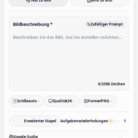
Text zu Bild
Bild zu Bild
Bildbeschreibung
*
Zufälliger Prompt
0
/
2500
Zeichen
Größe
auto
Qualität
2K
Format
PNG
A
Erweiterter Stapel
Aufgabenwiederholungen
1
Google-Suche