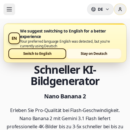
DE
We suggest switching to English for a better
experience
EN
Nano Banana 2 ist jetzt auf Nano Banana Pro verfügbar
Your preferred language English was detected, but you're
currently using Deutsch
Nano Banana 2 -
Switch to English
Stay on Deutsch
Schneller KI-
Bildgenerator
Nano Banana 2
Erleben Sie Pro-Qualität bei Flash-Geschwindigkeit.
Nano Banana 2 mit Gemini 3.1 Flash liefert
professionelle 4K-Bilder bis zu 3-5x schneller bei bis zu