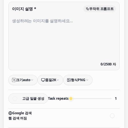
이미지 설명
*
무작위 프롬프트
0
/
2500
자
크기
auto
품질
2K
형식
PNG
A
고급 일괄 생성
Task repeats
1
Google 검색
웹 검색 꺼짐