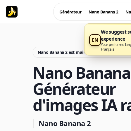
Générateur
Nano Banana 2
Na
We suggest sw
experience
EN
Your preferred lan
Français
Nano Banana 2 est maintenant disponible sur
Nano Banana 
Générateur
d'images IA r
Nano Banana 2