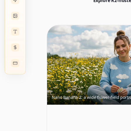
Explore R2-hoste
Nano Banana 2: a wide flower-field portr