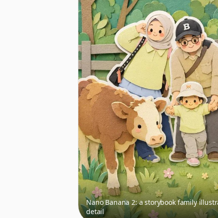
Nano Banana 2: a storybook family illust
detail