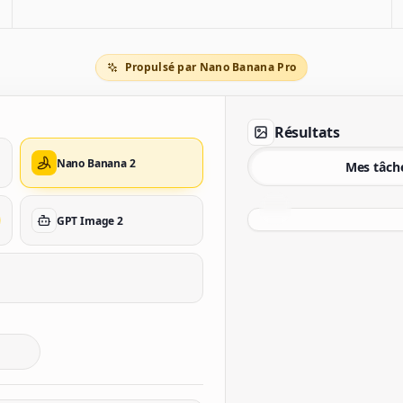
Propulsé par Nano Banana Pro
Résultats
Nano Banana 2
Mes tâch
GPT Image 2