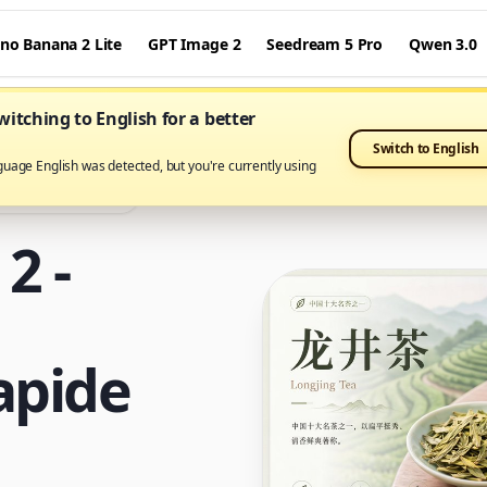
no Banana 2 Lite
GPT Image 2
Seedream 5 Pro
Qwen 3.0
itching to English for a better
Switch to English
guage English was detected, but you're currently using
 Nano Banana Pro
2 -
apide