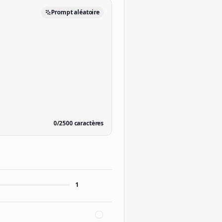
Prompt aléatoire
0
/
2500
caractères
1