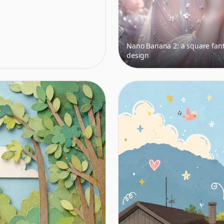
Nano Banana 2: a square fant
design