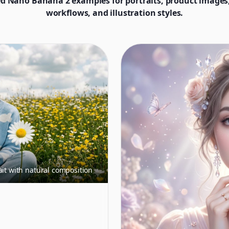
d Nano Banana 2 examples for portraits, product images,
workflows, and illustration styles.
ait with natural composition