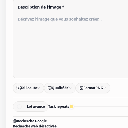
Description de l'image
*
Taille
auto
Qualité
2K
Format
PNG
A
Lot avancé
Task repeats
Recherche Google
Recherche web désactivée