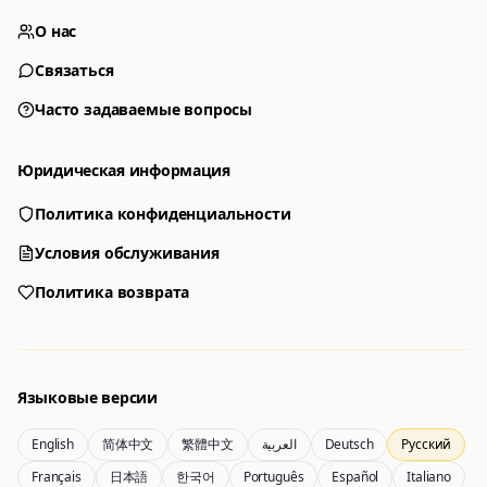
О нас
Связаться
Часто задаваемые вопросы
Юридическая информация
Политика конфиденциальности
Генератор
Выберите инструмент для создания
Условия обслуживания
Политика возврата
Генератор
Nano Banana 2
Создавайте изображения по промпту
Редактируйте с помощью референсов
Языковые версии
English
简体中文
繁體中文
العربية
Deutsch
Русский
Nano Banana Pro 2
Nano Banana 2 Lite
Français
日本語
한국어
Português
Español
Italiano
генератор Gemini 3.5 Flash Image
Быстро создавайте с Lite