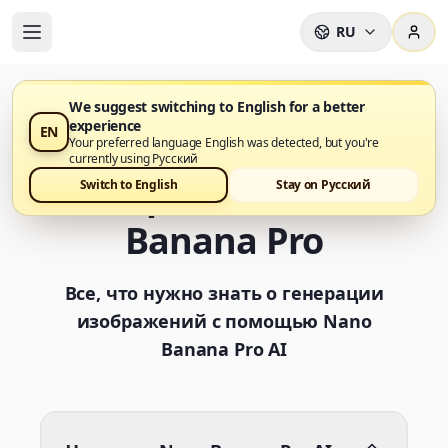
RU
We suggest switching to English for a better
experience
EN
Часто задаваемые
Your preferred language English was detected, but you're
currently using Русский
вопросы о Nano
Switch to English
Stay on Русский
Banana Pro
Все, что нужно знать о генерации
изображений с помощью Nano
Banana Pro AI