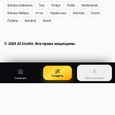
Bahasa Indonesia
ไทย
Türkçe
Polski
Nederlands
Bahasa Melayu
עברית
Українська
Svenska
Suomi
Čeština
Română
Norsk
GPT Image 2
Seedream 5 Pro
Создавайте качественные визуалы
Создавайте изображения, готовые к публикации
Мой аккаунт
Управляйте кредитами, оплатой и аккаунтом
50% OFF
© 2025 AI Studio. Все права защищены.
Войти
Qwen Image 3.0
Цены
Войдите, чтобы управлять аккаунтом
Создавайте и редактируйте изображения с Qwen Image 3.0 Pro
Посмотреть планы и кредиты
Создать
Главная
Мой аккаунт