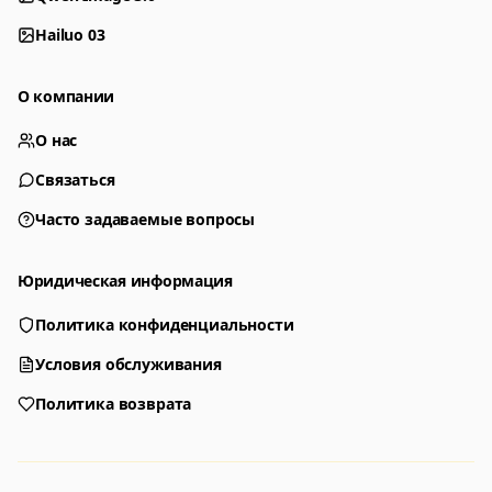
Hailuo 03
О компании
О нас
Связаться
Часто задаваемые вопросы
Юридическая информация
Политика конфиденциальности
Генератор
Выберите инструмент для создания
Условия обслуживания
Политика возврата
Генератор
Nano Banana 2
Создавайте изображения по промпту
Редактируйте с помощью референсов