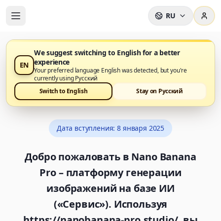
RU
We suggest switching to English for a better
experience
EN
Условия
Your preferred language English was detected, but you're
currently using Русский
использования
Switch to English
Stay on Русский
Дата вступления
:
8 января 2025
Добро пожаловать в Nano Banana
Pro – платформу генерации
изображений на базе ИИ
(«Сервис»). Используя
https://nanobanana-pro.studio/, вы