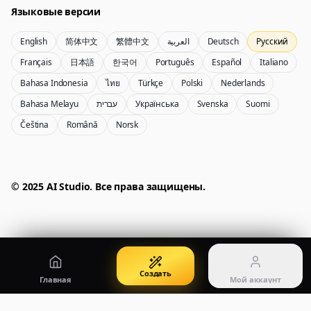
Языковые версии
English
简体中文
繁體中文
العربية
Deutsch
Русский
Nano Banana Pro 2
Nano Banana 2 Lite
Français
日本語
한국어
Português
Español
Italiano
генератор Gemini 3.5 Flash Image
Быстро создавайте с Lite
Bahasa Indonesia
ไทย
Türkçe
Polski
Nederlands
Bahasa Melayu
עברית
Українська
Svenska
Suomi
Čeština
Română
Norsk
GPT Image 2
Seedream 5 Pro
Создавайте качественные визуалы
Создавайте изображения, готовые к публикации
Мой аккаунт
Управляйте кредитами, оплатой и аккаунтом
50% OFF
© 2025 AI Studio. Все права защищены.
Войти
Qwen Image 3.0
Цены
Войдите, чтобы управлять аккаунтом
Создавайте и редактируйте изображения с Qwen Image 3.0 Pro
Посмотреть планы и кредиты
Создать
Главная
Мой аккаунт