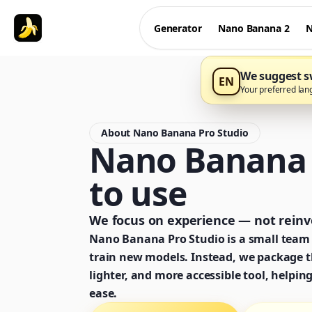
Generator
Nano Banana 2
N
We suggest sw
EN
Your preferred lan
About Nano Banana Pro Studio
Nano Banana P
to use
We focus on experience — not reinve
Nano Banana Pro Studio is a small team 
train new models. Instead, we package th
lighter, and more accessible tool, helpin
ease.