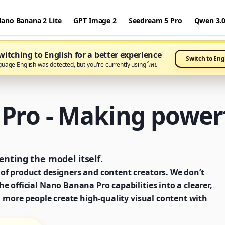
ano Banana 2 Lite
GPT Image 2
Seedream 5 Pro
Qwen 3.
itching to English for a better experience
Switch to Eng
guage English was detected, but you're currently using ไทย
ro - Making powerf
nting the model itself.
of product designers and content creators. We don’t
e official Nano Banana Pro capabilities into a clearer,
g more people create high-quality visual content with