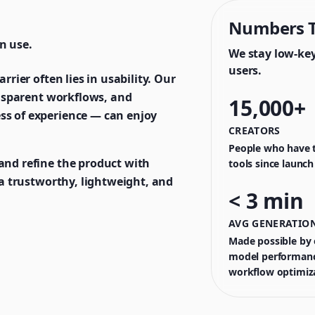
Numbers T
n use.
We stay low-ke
users.
rrier often lies in usability. Our
ransparent workflows, and
15,000+
ss of experience — can enjoy
CREATORS
People who have t
and refine the product with
tools since launch
t a trustworthy, lightweight, and
< 3 min
AVG GENERATION
Made possible by o
model performanc
workflow optimiz