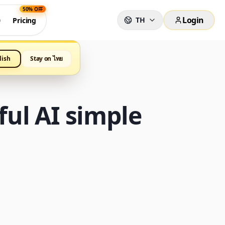
50% OFF
Login
TH
0
Pricing
lish
Stay on ไทย
ul AI simple