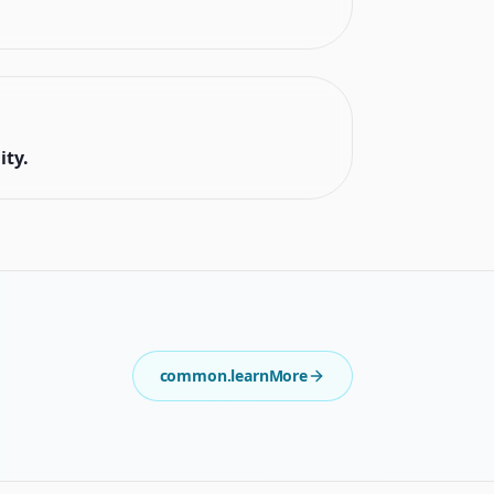
ity.
common.learnMore