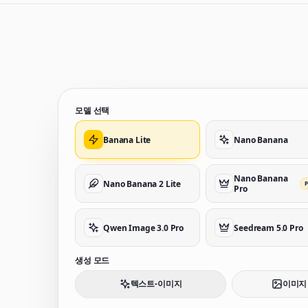
모델 선택
Banana Lite
Nano Banana
Nano Banana
Nano Banana 2 Lite
Pro
Qwen Image 3.0 Pro
Seedream 5.0 Pro
생성 모드
텍스트-이미지
이미지