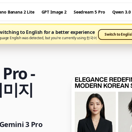
ano Banana 2 Lite
GPT Image 2
Seedream 5 Pro
Qwen 3.0
itching to English for a better experience
Switch to Englis
guage English was detected, but you're currently using 한국어
Pro -
 이미지
emini 3 Pro