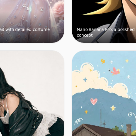
ait with detailed costume
Nano Banana Pro: a polished
concept