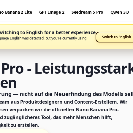
o Banana 2 Lite
GPT Image 2
Seedream 5 Pro
Qwen 3.0
itching to English for a better experience
Switch to English
guage English was detected, but you're currently using
ro - Leistungsstark
hen
rung — nicht auf die Neuerfindung des Modells sel
Team aus Produktdesignern und Content-Erstellern. Wir
sen verpacken wir die offiziellen Nano Banana Pro-
und zugänglicheres Tool, das mehr Menschen hilft,
keit zu erstellen.