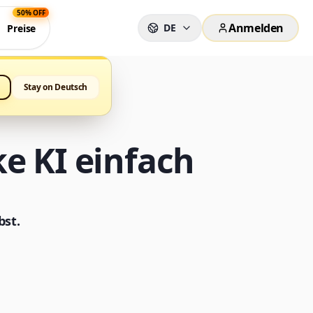
50% OFF
Anmelden
DE
Preise
Stay on Deutsch
e KI einfach
bst.