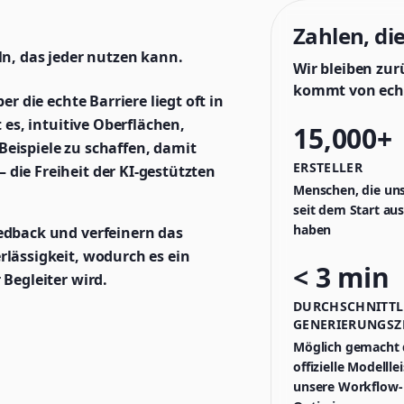
Zahlen, di
ln, das jeder nutzen kann.
Wir bleiben zu
kommt von ech
er die echte Barriere liegt oft in
 es, intuitive Oberflächen,
15,000+
eispiele zu schaffen, damit
ERSTELLER
die Freiheit der KI-gestützten
Menschen, die uns
seit dem Start au
haben
edback und verfeinern das
rlässigkeit, wodurch es ein
< 3 min
 Begleiter wird.
DURCHSCHNITTL
GENERIERUNGSZ
Möglich gemacht 
offizielle Modelll
unsere Workflow-