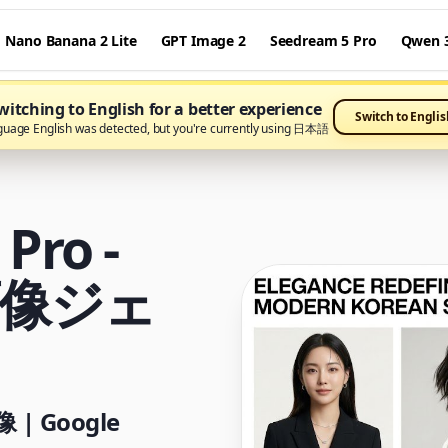
Nano Banana 2 Lite
GPT Image 2
Seedream 5 Pro
Qwen 3
itching to English for a better experience
Switch to Englis
guage English was detected, but you're currently using 日本語
Pro -
画像ジェ
 Google