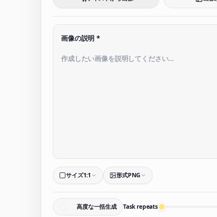
画像の説明
*
サイズ
1:1
形式
PNG
高度な一括生成
Task repeats