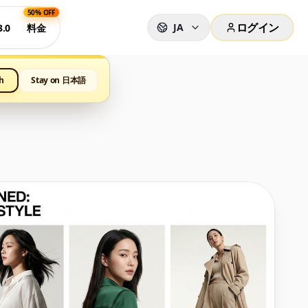
50% OFF
ログイン
JA
.0
料金
h
Stay on 日本語