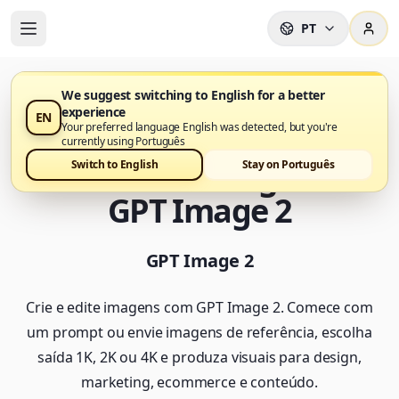
PT
We suggest switching to English for a better
experience
EN
GPT Image 2 já está disponível no Nano Banana Pro
Your preferred language English was detected, but you're
currently using Português
Gerador de Imagens IA
Switch to English
Stay on Português
GPT Image 2
GPT Image 2
Crie e edite imagens com GPT Image 2. Comece com
um prompt ou envie imagens de referência, escolha
saída 1K, 2K ou 4K e produza visuais para design,
marketing, ecommerce e conteúdo.