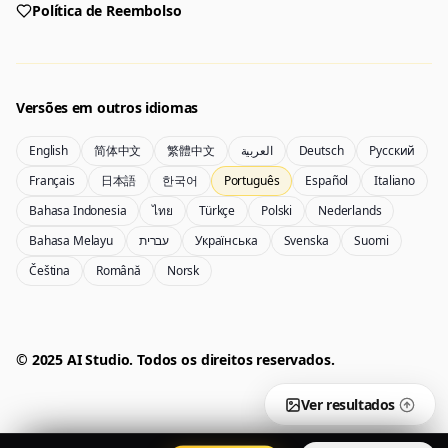
Política de Reembolso
Gerador
Nano Banana 2
Crie imagens a partir de um prompt
Edite com imagens de referência
Versões em outros idiomas
English
简体中文
繁體中文
العربية
Deutsch
Русский
Nano Banana Pro 2
Nano Banana 2 Lite
Français
日本語
한국어
Português
Español
Italiano
Gerador Gemini 3.5 Flash Image
Crie rapidamente com Lite
Bahasa Indonesia
ไทย
Türkçe
Polski
Nederlands
Bahasa Melayu
עברית
Українська
Svenska
Suomi
Čeština
Română
Norsk
GPT Image 2
Seedream 5 Pro
Crie visuais refinados
Crie imagens prontas para produção
Conta
Gerencie créditos, cobranças e sua conta
50% OFF
© 2025 AI Studio. Todos os direitos reservados.
Entrar
Qwen Image 3.0
Preços
Entre para gerenciar sua conta
Crie cartazes, visuais de produtos e ilustrações
Ver planos e créditos
Ver resultados