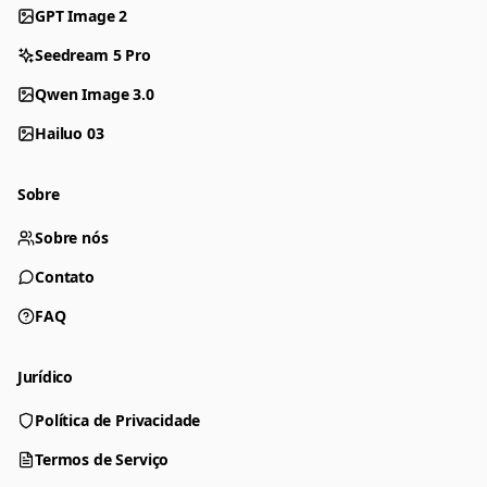
GPT Image 2
Seedream 5 Pro
Qwen Image 3.0
Hailuo 03
Sobre
Sobre nós
Contato
FAQ
Jurídico
Política de Privacidade
Gerador
Escolha uma ferramenta para criar
Termos de Serviço