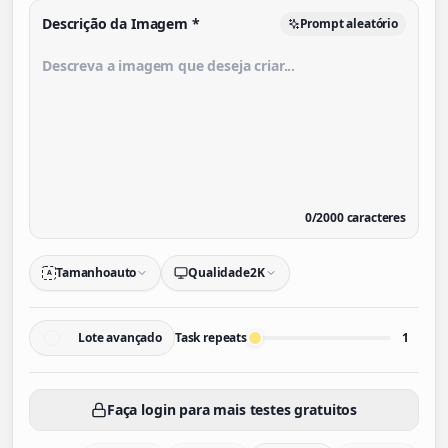
Descrição da Imagem
*
Prompt aleatório
0
/
2000
caracteres
Tamanho
auto
Qualidade
2K
A
Lote avançado
Task repeats
1
Faça login para mais testes gratuitos