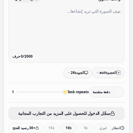
2000
/
0
حرف
الحجم
auto
الجودة
2K
A
دفعة متقدمة
Task repeats
1
سجّل الدخول للحصول على المزيد من التجارب المجانية
انتظار
فوري
5s
10s
15s
+30 رصيد للفتح