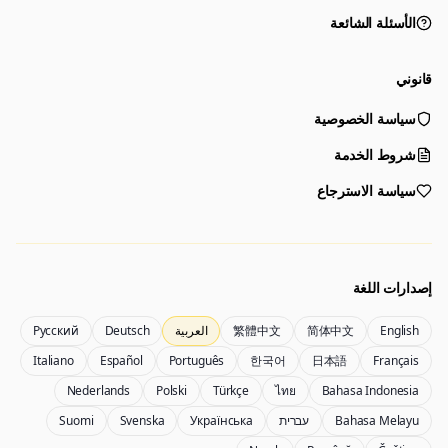
الأسئلة الشائعة
قانوني
سياسة الخصوصية
المولد
اختر أداة لبدء الإنشاء
شروط الخدمة
سياسة الاسترجاع
المولد
Nano Banana 2
أنشئ صورًا من وصف نصي
عدّل باستخدام صور مرجعية
إصدارات اللغة
English
简体中文
繁體中文
العربية
Deutsch
Русский
Nano Banana 2 Lite
Nano Banana Pro 2
Italiano
Español
Português
한국어
日本語
Français
مولّد الصور Gemini 3.5 Flash Image
أنشئ بسرعة باستخدام Lite
Nederlands
Polski
Türkçe
ไทย
Bahasa Indonesia
Bahasa Melayu
עברית
Українська
Svenska
Suomi